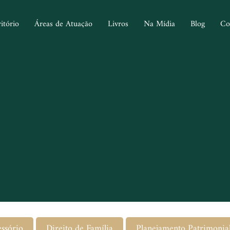
itório
Áreas de Atuação
Livros
Na Mídia
Blog
Co
essório
Direito de Família
Planejamento Patrimonia