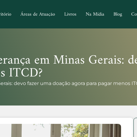
itório
Áreas de Atuação
Livros
Na Mídia
Blog
Co
herança em Minas Gerais: d
os ITCD?
Gerais: devo fazer uma doação agora para pagar menos I