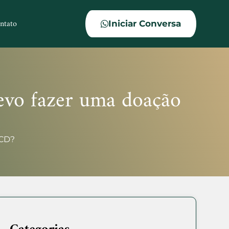
ntato
Iniciar Conversa
evo fazer uma doação
TCD?