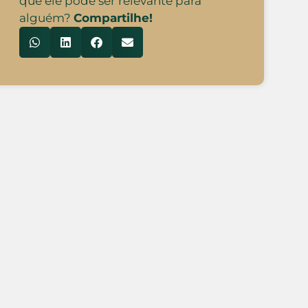
que ele pode ser relevante para
alguém?
Compartilhe!