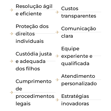
Resolução ágil
Custos
e eficiente
transparentes
Proteção dos
Comunicação
direitos
clara
individuais
Equipe
Custódia justa
experiente e
e adequada
qualificada
dos filhos
Atendimento
Cumprimento
personalizado
de
procedimentos
Estratégias
legais
inovadoras